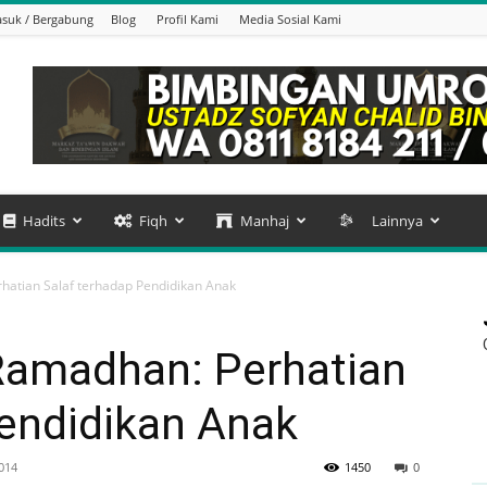
suk / Bergabung
Blog
Profil Kami
Media Sosial Kami
Hadits
Fiqh
Manhaj
Lainnya
atian Salaf terhadap Pendidikan Anak
Ramadhan: Perhatian
Pendidikan Anak
2014
1450
0