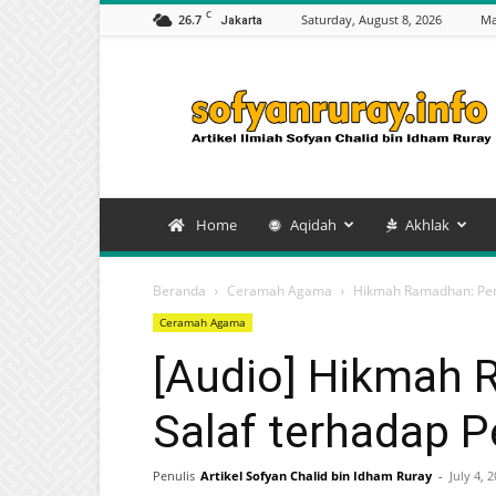
C
26.7
Saturday, August 8, 2026
Ma
Jakarta
Artikel
Sofyan
Chalid
bin
Idham
Ruray
Home
Aqidah
Akhlak
Beranda
Ceramah Agama
Hikmah Ramadhan: Perh
Ceramah Agama
[Audio] Hikmah 
Salaf terhadap 
Penulis
Artikel Sofyan Chalid bin Idham Ruray
-
July 4, 