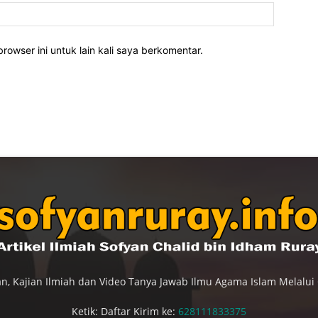
rowser ini untuk lain kali saya berkomentar.
n, Kajian Ilmiah dan Video Tanya Jawab Ilmu Agama Islam Melalui
Ketik: Daftar Kirim ke:
628111833375