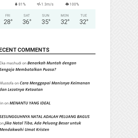
81%
1.3m/s
100%
FRI
SAT
SUN
MON
TUE
28
°
36
°
35
°
32
°
32
°
ECENT COMMENTS
Benarkah Muntah dengan
Eka mashudi
on
Sengaja Membatalkan Puasa?
Cara Menggapai Manisnya Keimanan
Mustofa
on
dan Lezatnya Ketaatan
MENANTU YANG IDEAL
Iin
on
SESUNGGUHNYA NATAL ADALAH PELUANG BAGUS
Jika Natal Tiba, Ada Peluang Besar untuk
on
Mendakwahi Umat Kristen