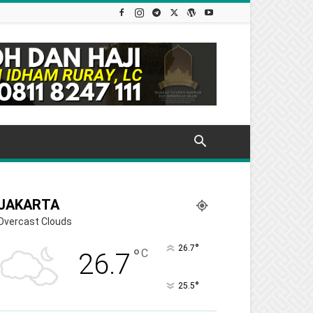
JAKARTA
Overcast Clouds
°
26.7
°
C
26.7
°
25.5