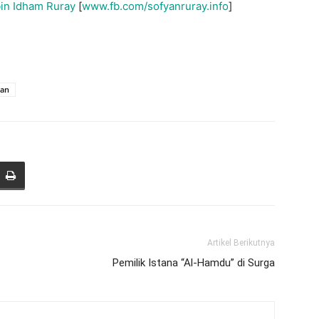
bin Idham Ruray
[
www.fb.com/sofyanruray.info
]
an
Artikel Berikutnya
Pemilik Istana “Al-Hamdu” di Surga