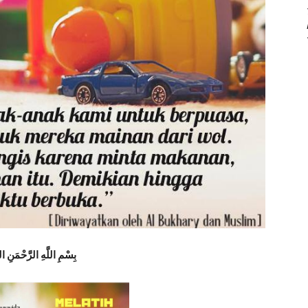
بِسْمِ اللَّهِ الرَّحْمَنِ ال