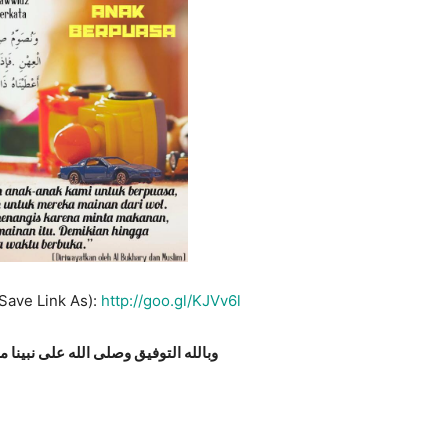
Save Link As):
http://goo.gl/KJVv6l
وبالله التوفيق وصلى الله على نبينا