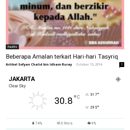
Hadits
Beberapa Amalan terkait Hari-hari Tasyriq
Artikel Sofyan Chalid bin Idham Ruray
-
October 15, 2014
1
JAKARTA
Clear Sky
°
31.7
°
C
30.8
°
29.5
74%
0.9m/s
9%