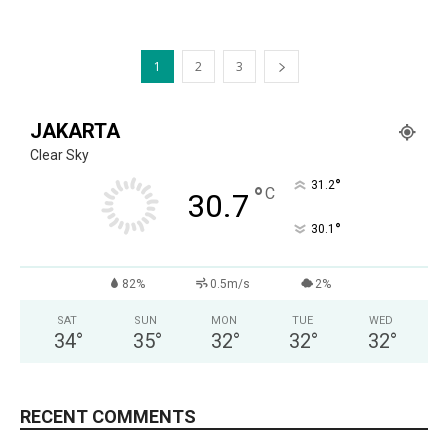
1
2
3
JAKARTA
Clear Sky
°
31.2
°
C
30.7
°
30.1
82%
0.5m/s
2%
SAT
SUN
MON
TUE
WED
34
°
35
°
32
°
32
°
32
°
RECENT COMMENTS