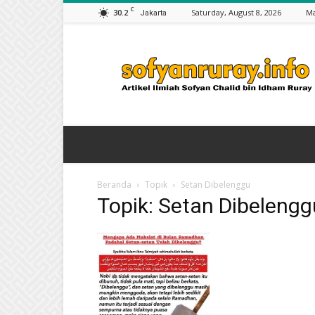
C
30.2
Saturday, August 8, 2026
Ma
Jakarta
Artikel
Sofyan
Chalid
bin
Idham
Ruray
Beranda
Topik
Setan Dibelenggu
Topik: Setan Dibelengg