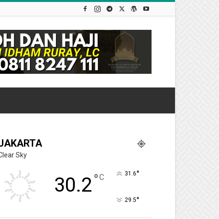
JAKARTA
Clear Sky
°
31.6
°
C
30.2
°
29.5