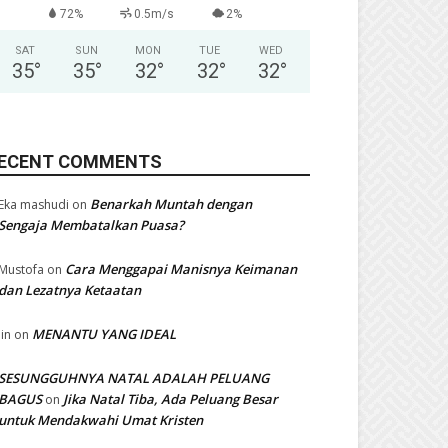
72%
0.5m/s
2%
SAT
SUN
MON
TUE
WED
35
°
35
°
32
°
32
°
32
°
ECENT COMMENTS
Benarkah Muntah dengan
Eka mashudi
on
Sengaja Membatalkan Puasa?
Cara Menggapai Manisnya Keimanan
Mustofa
on
dan Lezatnya Ketaatan
MENANTU YANG IDEAL
Iin
on
SESUNGGUHNYA NATAL ADALAH PELUANG
BAGUS
Jika Natal Tiba, Ada Peluang Besar
on
untuk Mendakwahi Umat Kristen