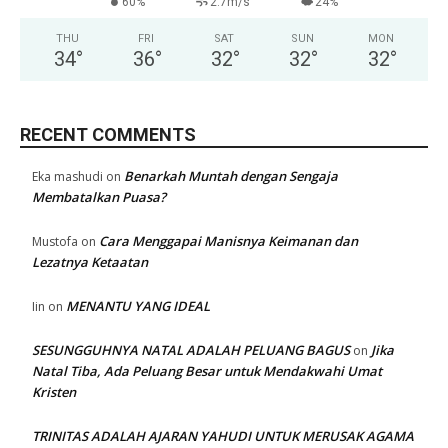
60%
2.7m/s
24%
THU
FRI
SAT
SUN
MON
34
°
36
°
32
°
32
°
32
°
RECENT COMMENTS
Benarkah Muntah dengan Sengaja
Eka mashudi
on
Membatalkan Puasa?
Cara Menggapai Manisnya Keimanan dan
Mustofa
on
Lezatnya Ketaatan
MENANTU YANG IDEAL
Iin
on
SESUNGGUHNYA NATAL ADALAH PELUANG BAGUS
Jika
on
Natal Tiba, Ada Peluang Besar untuk Mendakwahi Umat
Kristen
TRINITAS ADALAH AJARAN YAHUDI UNTUK MERUSAK AGAMA