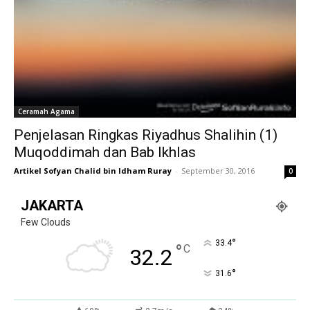
Ceramah Agama
Penjelasan Ringkas Riyadhus Shalihin (1)
Muqoddimah dan Bab Ikhlas
Artikel Sofyan Chalid bin Idham Ruray
-
September 30, 2016
0
JAKARTA
Few Clouds
°
33.4
°
C
32.2
°
31.6