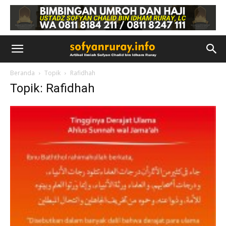
Beranda
Topik
Rafidhah
Topik: Rafidhah