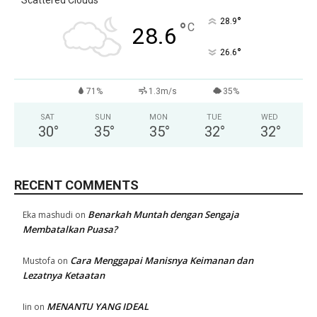
Scattered Clouds
°
28.9
°
C
28.6
°
26.6
71%
1.3m/s
35%
SAT
SUN
MON
TUE
WED
30
°
35
°
35
°
32
°
32
°
RECENT COMMENTS
Benarkah Muntah dengan Sengaja
Eka mashudi
on
Membatalkan Puasa?
Cara Menggapai Manisnya Keimanan dan
Mustofa
on
Lezatnya Ketaatan
MENANTU YANG IDEAL
Iin
on