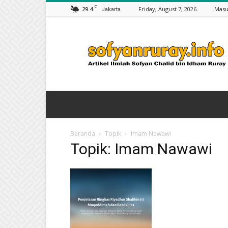
C
29.4
Friday, August 7, 2026
Masu
Jakarta
Artikel
Sofyan
Chalid
bin
Idham
Ruray
Beranda
Topik
Imam Nawawi
Topik: Imam Nawawi