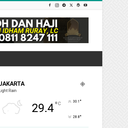
JAKARTA
Light Rain
°
30.1
°
C
29.4
°
28.8