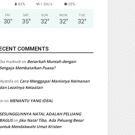
83%
1.3m/s
25%
FRI
SAT
SUN
MON
TUE
30
°
35
°
32
°
32
°
32
°
ECENT COMMENTS
Benarkah Muntah dengan
Eka mashudi
on
Sengaja Membatalkan Puasa?
Cara Menggapai Manisnya Keimanan
Mustofa
on
dan Lezatnya Ketaatan
MENANTU YANG IDEAL
Iin
on
SESUNGGUHNYA NATAL ADALAH PELUANG
BAGUS
Jika Natal Tiba, Ada Peluang Besar
on
untuk Mendakwahi Umat Kristen