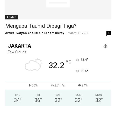
Aqidah
Mengapa Tauhid Dibagi Tiga?
Artikel Sofyan Chalid bin Idham Ruray
-
March 13, 2013
4
JAKARTA
Few Clouds
°
33.4
°
C
32.2
°
31.6
60%
2.7m/s
24%
THU
FRI
SAT
SUN
MON
34
°
36
°
32
°
32
°
32
°