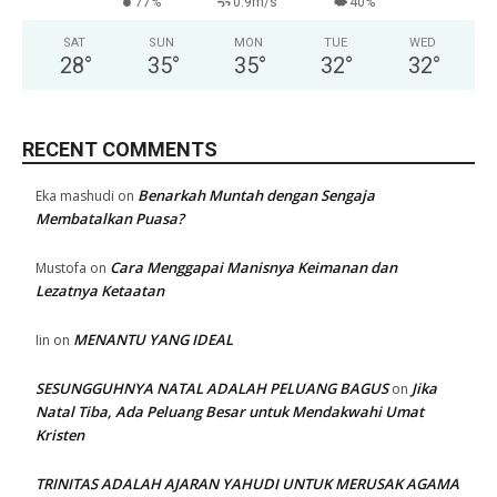
77%
0.9m/s
40%
SAT
SUN
MON
TUE
WED
28
°
35
°
35
°
32
°
32
°
RECENT COMMENTS
Benarkah Muntah dengan Sengaja
Eka mashudi
on
Membatalkan Puasa?
Cara Menggapai Manisnya Keimanan dan
Mustofa
on
Lezatnya Ketaatan
MENANTU YANG IDEAL
Iin
on
SESUNGGUHNYA NATAL ADALAH PELUANG BAGUS
Jika
on
Natal Tiba, Ada Peluang Besar untuk Mendakwahi Umat
Kristen
TRINITAS ADALAH AJARAN YAHUDI UNTUK MERUSAK AGAMA