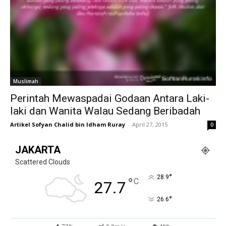
Muslimah
Perintah Mewaspadai Godaan Antara Laki-
laki dan Wanita Walau Sedang Beribadah
Artikel Sofyan Chalid bin Idham Ruray
-
April 27, 2015
0
JAKARTA
Scattered Clouds
°
28.9
°
C
27.7
°
26.6