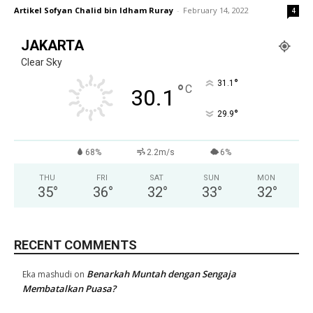
Artikel Sofyan Chalid bin Idham Ruray
-
February 14, 2022
4
JAKARTA
Clear Sky
°
31.1
°
C
30.1
°
29.9
68%
2.2m/s
6%
THU
FRI
SAT
SUN
MON
35
°
36
°
32
°
33
°
32
°
RECENT COMMENTS
Benarkah Muntah dengan Sengaja
Eka mashudi
on
Membatalkan Puasa?