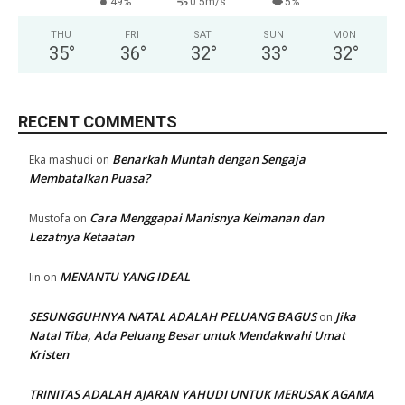
49%
0.5m/s
5%
THU
FRI
SAT
SUN
MON
35
°
36
°
32
°
33
°
32
°
RECENT COMMENTS
Benarkah Muntah dengan Sengaja
Eka mashudi
on
Membatalkan Puasa?
Cara Menggapai Manisnya Keimanan dan
Mustofa
on
Lezatnya Ketaatan
MENANTU YANG IDEAL
Iin
on
SESUNGGUHNYA NATAL ADALAH PELUANG BAGUS
Jika
on
Natal Tiba, Ada Peluang Besar untuk Mendakwahi Umat
Kristen
TRINITAS ADALAH AJARAN YAHUDI UNTUK MERUSAK AGAMA