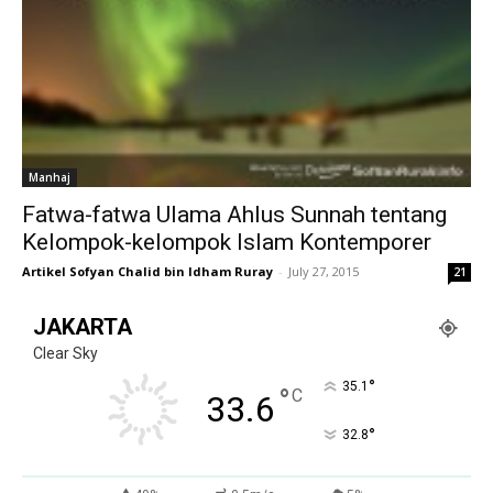
Manhaj
Fatwa-fatwa Ulama Ahlus Sunnah tentang
Kelompok-kelompok Islam Kontemporer
Artikel Sofyan Chalid bin Idham Ruray
-
July 27, 2015
21
JAKARTA
Clear Sky
°
35.1
°
C
33.6
°
32.8