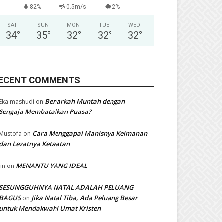
82%
0.5m/s
2%
SAT
SUN
MON
TUE
WED
34
°
35
°
32
°
32
°
32
°
ECENT COMMENTS
Benarkah Muntah dengan
Eka mashudi
on
Sengaja Membatalkan Puasa?
Cara Menggapai Manisnya Keimanan
Mustofa
on
dan Lezatnya Ketaatan
MENANTU YANG IDEAL
Iin
on
SESUNGGUHNYA NATAL ADALAH PELUANG
BAGUS
Jika Natal Tiba, Ada Peluang Besar
on
untuk Mendakwahi Umat Kristen