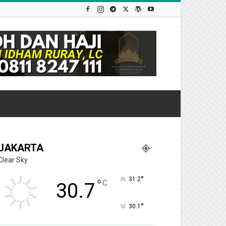
JAKARTA
Clear Sky
°
31.2
°
C
30.7
°
30.1