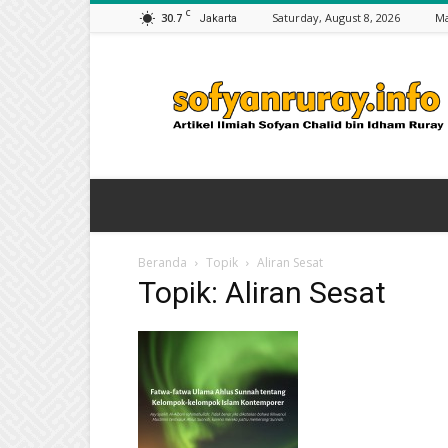
C
30.7
Saturday, August 8, 2026
Ma
Jakarta
Artikel
Sofyan
Chalid
bin
Idham
Ruray
Beranda
Topik
Aliran Sesat
Topik: Aliran Sesat