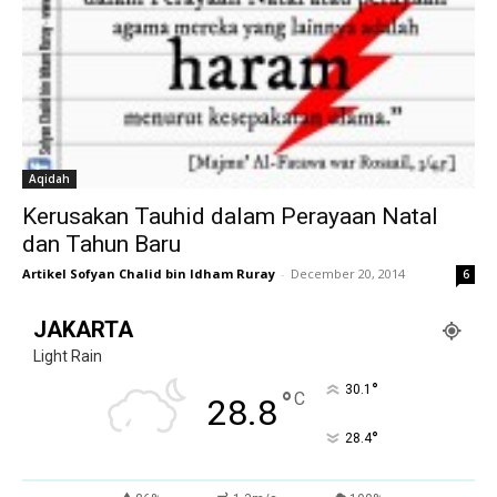
Aqidah
Kerusakan Tauhid dalam Perayaan Natal
dan Tahun Baru
Artikel Sofyan Chalid bin Idham Ruray
-
December 20, 2014
6
JAKARTA
Light Rain
°
30.1
°
C
28.8
°
28.4