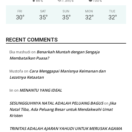
86%
1.3m/s
100%
FRI
SAT
SUN
MON
TUE
30
°
35
°
35
°
32
°
32
°
RECENT COMMENTS
Benarkah Muntah dengan Sengaja
Eka mashudi
on
Membatalkan Puasa?
Cara Menggapai Manisnya Keimanan dan
Mustofa
on
Lezatnya Ketaatan
MENANTU YANG IDEAL
Iin
on
SESUNGGUHNYA NATAL ADALAH PELUANG BAGUS
Jika
on
Natal Tiba, Ada Peluang Besar untuk Mendakwahi Umat
Kristen
TRINITAS ADALAH AJARAN YAHUDI UNTUK MERUSAK AGAMA