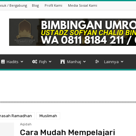
suk / Bergabung
Blog
Profil Kami
Media Sosial Kami
Hadits
Fiqh
Manhaj
Lainnya
rasah Ramadhan
Muslimah
Aqidah
Cara Mudah Mempelajari