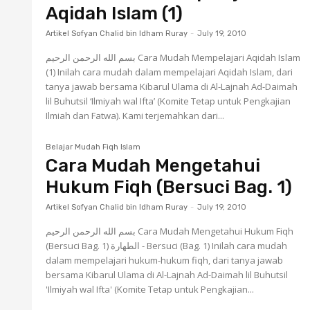
Aqidah Islam (1)
Artikel Sofyan Chalid bin Idham Ruray
-
July 19, 2010
بسم الله الرحمن الرحيم Cara Mudah Mempelajari Aqidah Islam
(1) Inilah cara mudah dalam mempelajari Aqidah Islam, dari
tanya jawab bersama Kibarul Ulama di Al-Lajnah Ad-Daimah
lil Buhutsil ‘Ilmiyah wal Ifta’ (Komite Tetap untuk Pengkajian
Ilmiah dan Fatwa). Kami terjemahkan dari...
Belajar Mudah Fiqh Islam
Cara Mudah Mengetahui
Hukum Fiqh (Bersuci Bag. 1)
Artikel Sofyan Chalid bin Idham Ruray
-
July 19, 2010
بسم الله الرحمن الرحيم Cara Mudah Mengetahui Hukum Fiqh
(Bersuci Bag. 1) الطهارة - Bersuci (Bag. 1) Inilah cara mudah
dalam mempelajari hukum-hukum fiqh, dari tanya jawab
bersama Kibarul Ulama di Al-Lajnah Ad-Daimah lil Buhutsil
'Ilmiyah wal Ifta' (Komite Tetap untuk Pengkajian...