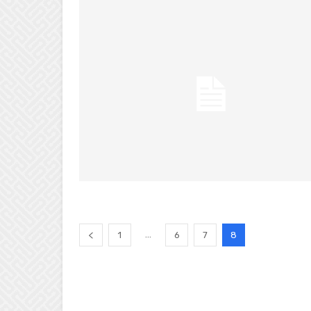
...
1
6
7
8