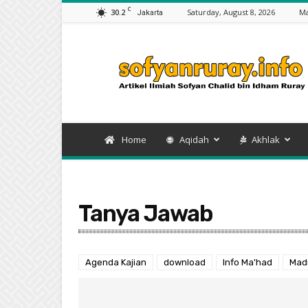
C
30.2
Saturday, August 8, 2026
Ma
Jakarta
Artikel
Sofyan
Chalid
bin
Idham
Ruray
Home
Aqidah
Akhlak
Tanya Jawab
Agenda Kajian
download
Info Ma'had
Mad