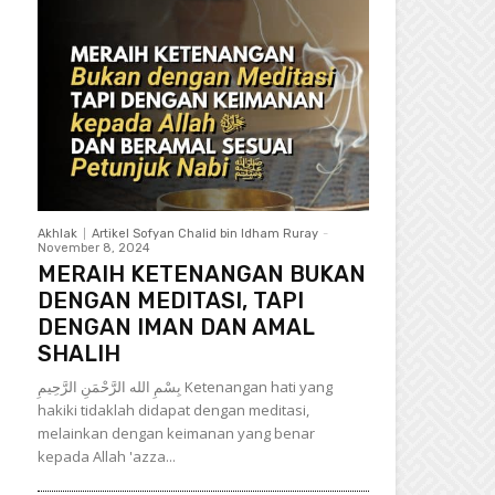
Akhlak
Artikel Sofyan Chalid bin Idham Ruray
-
November 8, 2024
MERAIH KETENANGAN BUKAN
DENGAN MEDITASI, TAPI
DENGAN IMAN DAN AMAL
SHALIH
بِسْمِ الله الرَّحْمَنِ الرَّحِيمِ Ketenangan hati yang
hakiki tidaklah didapat dengan meditasi,
melainkan dengan keimanan yang benar
kepada Allah 'azza...