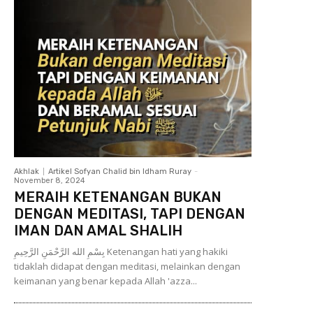
Akhlak
Artikel Sofyan Chalid bin Idham Ruray
-
November 8, 2024
MERAIH KETENANGAN BUKAN
DENGAN MEDITASI, TAPI DENGAN
IMAN DAN AMAL SHALIH
بِسْمِ الله الرَّحْمَنِ الرَّحِيمِ Ketenangan hati yang hakiki
tidaklah didapat dengan meditasi, melainkan dengan
keimanan yang benar kepada Allah 'azza...